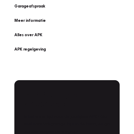
Garageafspraak
Meer informatie
Alles over APK
APK regelgeving
APK Keuring bij
Vakgarage!
Is het weer tijd voor de jaarlijkse APK? Ga
snel naar Vakgarage bij u in de buurt, en ga
zonder zorgen de weg op!