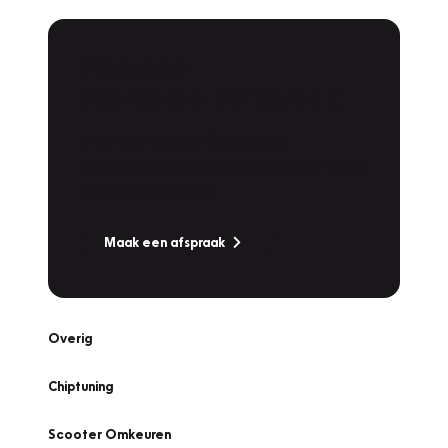
Plan een
Werkplaatsafspraak
Is uw auto toe aan Onderhoud,
Bandenwissel of een Vakantiecheck? Plan
online een afspraak!
Maak een afspraak
Overig
Chiptuning
Scooter Omkeuren