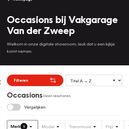
Occasions bij Vakgarage
Van der Zweep
Welkom in onze digitale showroom, leuk dat u een kijkje
komt nemen.
Filteren
Occasions
Geen resultaten
Vergelijken
Merk
Model
Transmissie
Prijs
1