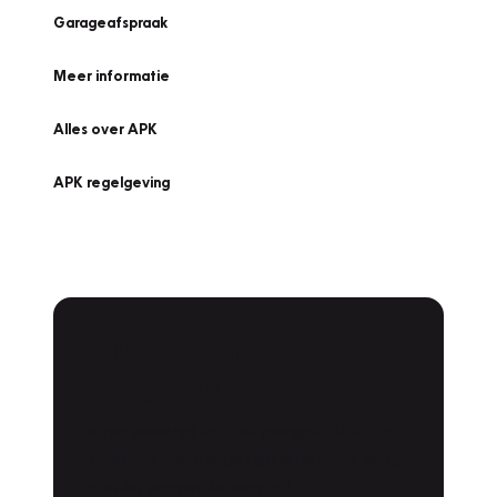
Garageafspraak
Meer informatie
Alles over APK
APK regelgeving
APK Keuring bij
Vakgarage!
Is het weer tijd voor de jaarlijkse APK? Ga
snel naar Vakgarage bij u in de buurt, en ga
zonder zorgen de weg op!