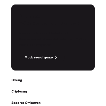
Plan een
Werkplaatsafspraak
Is uw auto toe aan Onderhoud,
Bandenwissel of een Vakantiecheck? Plan
online een afspraak!
Maak een afspraak
Overig
Chiptuning
Scooter Omkeuren