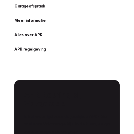
Garageafspraak
Meer informatie
Alles over APK
APK regelgeving
APK Keuring bij
Vakgarage!
Is het weer tijd voor de jaarlijkse APK? Ga
snel naar Vakgarage bij u in de buurt, en ga
zonder zorgen de weg op!