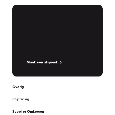
Plan een
Werkplaatsafspraak
Is uw auto toe aan Onderhoud,
Bandenwissel of een Vakantiecheck? Plan
online een afspraak!
Maak een afspraak
Overig
Chiptuning
Scooter Omkeuren