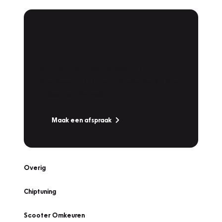
Plan een
Werkplaatsafspraak
Is uw auto toe aan Onderhoud,
Bandenwissel of een Vakantiecheck? Plan
online een afspraak!
Maak een afspraak
Overig
Chiptuning
Scooter Omkeuren