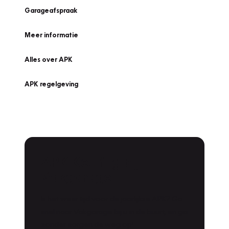
Garageafspraak
Meer informatie
Alles over APK
APK regelgeving
APK Keuring bij
Vakgarage!
Is het weer tijd voor de jaarlijkse APK? Ga
snel naar Vakgarage bij u in de buurt, en ga
zonder zorgen de weg op!