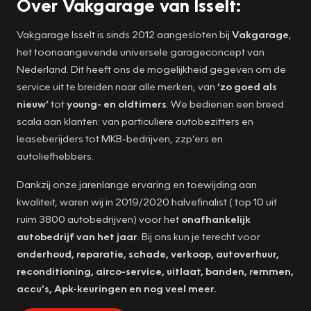
Over Vakgarage van Isselt:
Vakgarage Isselt is sinds 2012 aangesloten bij
Vakgarage
,
het toonaangevende universele garageconcept van
Nederland. Dit heeft ons de mogelijkheid gegeven om de
service uit te breiden naar alle merken, van
‘zo goed als
nieuw’
tot
young- en oldtimers
. We bedienen een breed
scala aan klanten: van particuliere autobezitters en
leaseberijders tot MKB-bedrijven, zzp’ers en
autoliefhebbers.
Dankzij onze jarenlange ervaring en toewijding aan
kwaliteit, waren wij in 2019/2020 halvefinalist ( top 10 uit
ruim 3800 autobedrijven) voor het
onafhankelijk
autobedrijf van het jaar
. Bij ons kun je terecht voor
onderhoud, reparatie, schade, verkoop, autoverhuur,
reconditioning, airco-service, uitlaat, banden, remmen,
accu’s, Apk-keuringen en nog veel meer.