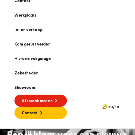
Contact
Werkplaats
In- en verkoop
Kom gerust verder
Historie vakgarage
Zekerheden
Showroom
Afspraak maken
9.0/10
Contact
Ben jij klaar voor een nieuwe
Vacatures