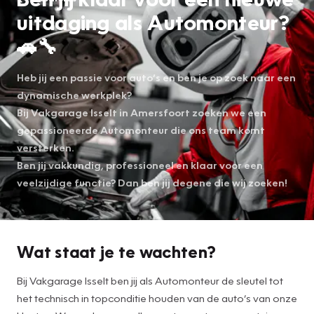
uitdaging als Automonteur?
🚗🔧
Heb jij een passie voor auto’s en ben je op zoek naar een
dynamische werkplek?
Bij Vakgarage Isselt in Amersfoort zoeken we een
gepassioneerde Automonteur die ons team komt
versterken.
Ben jij vakkundig, professioneel en klaar voor een
veelzijdige functie? Dan ben jij degene die wij zoeken!
Wat staat je te wachten?
Bij Vakgarage Isselt ben jij als Automonteur de sleutel tot
het technisch in topconditie houden van de auto’s van onze