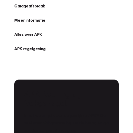
Garageafspraak
Meer informatie
Alles over APK
APK regelgeving
APK Keuring bij
Vakgarage!
Is het weer tijd voor de jaarlijkse APK? Ga
snel naar Vakgarage bij u in de buurt, en ga
zonder zorgen de weg op!