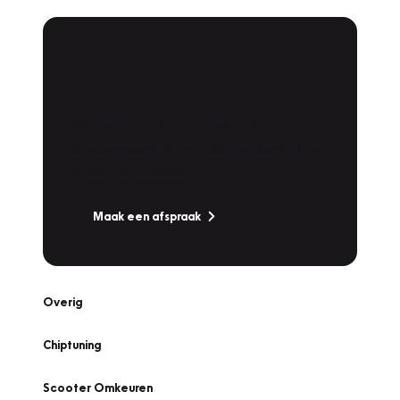
Plan een
Werkplaatsafspraak
Is uw auto toe aan Onderhoud,
Bandenwissel of een Vakantiecheck? Plan
online een afspraak!
Maak een afspraak
Overig
Chiptuning
Scooter Omkeuren