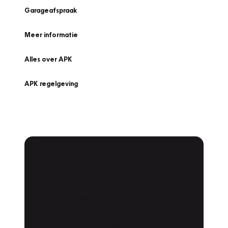
Garageafspraak
Meer informatie
Alles over APK
APK regelgeving
APK Keuring bij
Vakgarage!
Is het weer tijd voor de jaarlijkse APK? Ga
snel naar Vakgarage bij u in de buurt, en ga
zonder zorgen de weg op!