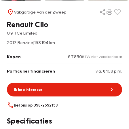
Vakgarage Van der Zweep
Renault Clio
0.9 TCe Limited
2017
|
Benzine
|
153.194 km
Kopen
€ 7.850
BTW niet verrekenbaar
Particulier financieren
v.a. € 108 p.m.
Ik heb interesse
Bel ons op 058-2552153
Specificaties