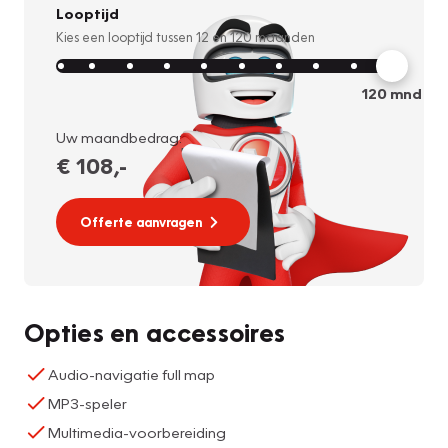
Looptijd
Kies een looptijd tussen
12
en
120
maanden
120
mnd
Uw maandbedrag:
€ 108
,-
Offerte aanvragen
Opties en accessoires
Audio-navigatie full map
MP3-speler
Multimedia-voorbereiding