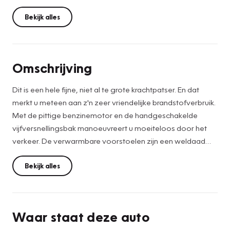
Bekijk alles
Omschrijving
Dit is een hele fijne, niet al te grote krachtpatser. En dat
merkt u meteen aan z'n zeer vriendelijke brandstofverbruik.
Met de pittige benzinemotor en de handgeschakelde
vijfversnellingsbak manoeuvreert u moeiteloos door het
verkeer. De verwarmbare voorstoelen zijn een weldaad
voor rug en schouders. In deze Renault profiteert u onder
andere ook van: 17 inch lichtmetalen velgen, LED
Bekijk alles
koplampen, in delen neerklapbare achterbank, LED-
achterlichten en snelheidsafhankelijke stuurbekrachtiging.
Waar staat deze auto
Zodra u naar de 'R' schakelt, gaat de achteruitrijcamera in