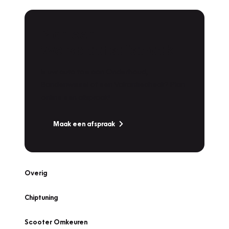
Plan een
Werkplaatsafspraak
Is uw auto toe aan Onderhoud,
Bandenwissel of een Vakantiecheck? Plan
online een afspraak!
Maak een afspraak
Overig
Chiptuning
Scooter Omkeuren