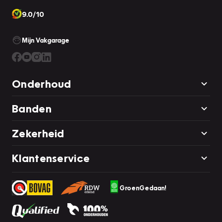
onderweg.
9.0/10
Proefrit maken? Bel ons en we zetten 'm voor u klaar!
Mijn Vakgarage
Onderhoud
Banden
Zekerheid
Klantenservice
GroenGedaan!