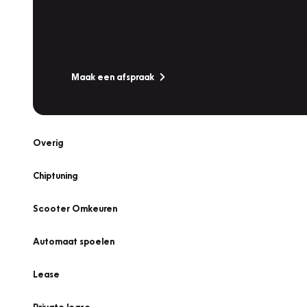
Werkplaatsafspraak
Is uw auto toe aan Onderhoud, Bandenwissel of een Va
Maak een afspraak
Overig
Chiptuning
Scooter Omkeuren
Automaat spoelen
Lease