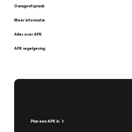
Garageafspraak
Meer informatie
Alles over APK
APK regelgeving
APK Keuring bij Vakgarage!
Is het weer tijd voor de jaarlijkse APK? Ga snel naar V
Plan een APK in