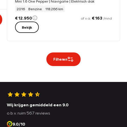
Mini 1.6 One Pepper | Navigatie | Elektrisch dak
2016
Benzine
118.266 km
€ 12.950
€ 163
of v.a.
/mnd
Bekijk
Filteren
Wij krijgen gemiddeld een 9.0
o.b.v. ruim 567 reviews
9.0/10