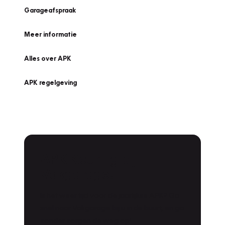
Garageafspraak
Meer informatie
Alles over APK
APK regelgeving
APK Keuring bij
Vakgarage!
Is het weer tijd voor de jaarlijkse APK? Ga
snel naar Vakgarage bij u in de buurt, en ga
zonder zorgen de weg op!