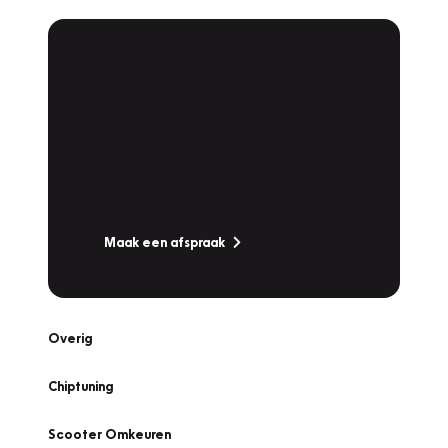
Plan een
Werkplaatsafspraak
Is uw auto toe aan Onderhoud,
Bandenwissel of een Vakantiecheck? Plan
online een afspraak!
Maak een afspraak
Overig
Chiptuning
Scooter Omkeuren