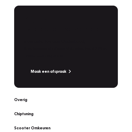
Plan een
Werkplaatsafspraak
Is uw auto toe aan Onderhoud,
Bandenwissel of een Vakantiecheck? Plan
online een afspraak!
Maak een afspraak
Overig
Chiptuning
Scooter Omkeuren