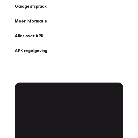
Garageafspraak
Meer informatie
Alles over APK
APK regelgeving
APK Keuring bij
Vakgarage!
Is het weer tijd voor de jaarlijkse APK? Ga
snel naar Vakgarage bij u in de buurt, en ga
zonder zorgen de weg op!