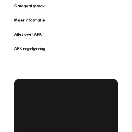
Garageafspraak
Meer informatie
Alles over APK
APK regelgeving
APK Keuring bij
Vakgarage!
Is het weer tijd voor de jaarlijkse APK? Ga
snel naar Vakgarage bij u in de buurt, en ga
zonder zorgen de weg op!