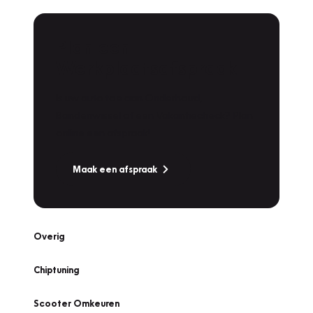
Plan een
Werkplaatsafspraak
Is uw auto toe aan Onderhoud,
Bandenwissel of een Vakantiecheck? Plan
online een afspraak!
Maak een afspraak
Overig
Chiptuning
Scooter Omkeuren