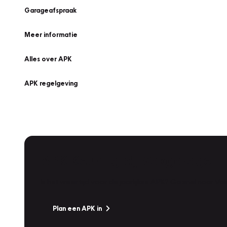
Garageafspraak
Meer informatie
Alles over APK
APK regelgeving
APK Keuring bij Vakgarage!
Is het weer tijd voor de jaarlijkse APK? Ga snel naar V
Plan een APK in