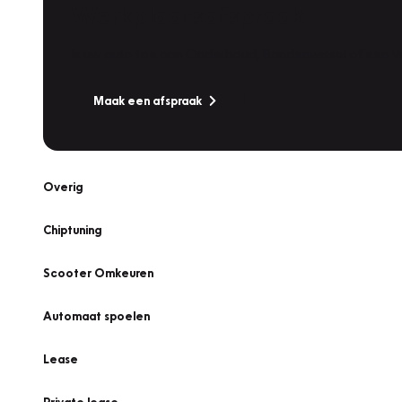
Werkplaatsafspraak
Is uw auto toe aan Onderhoud, Bandenwissel of een Va
Maak een afspraak
Overig
Chiptuning
Scooter Omkeuren
Automaat spoelen
Lease