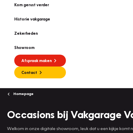
Kom gerust verder
Historie vakgarage
Zekerheden
Showroom
Afspraak maken
Contact
Homepage
Occasions bij Vakgarage 
Welkom in onze digitale showroom, leuk dat u een kijkje komt